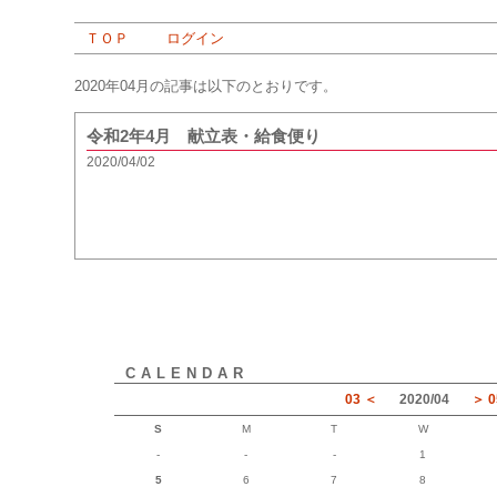
ＴＯＰ
ログイン
2020年04月の記事は以下のとおりです。
令和2年4月 献立表・給食便り
2020/04/02
CALENDAR
03
2020
/
04
0
S
M
T
W
-
-
-
1
5
6
7
8