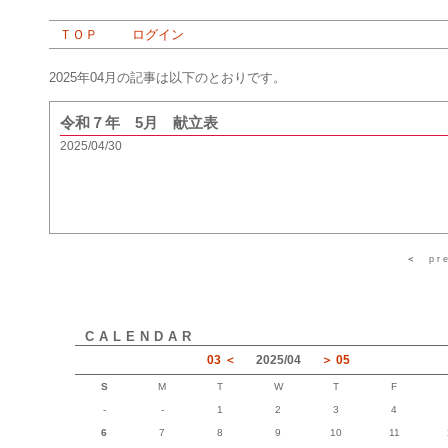
ＴＯＰ
ログイン
2025年04月の記事は以下のとおりです。
令和７年 5月 献立表
2025/04/30
＜
pr
CALENDAR
03
2025
/
04
05
S
M
T
W
T
F
-
-
1
2
3
4
6
7
8
9
10
11