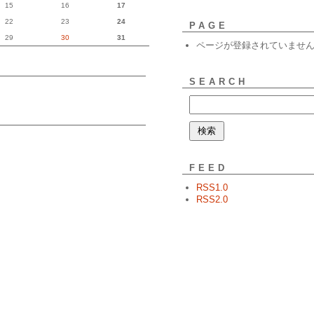
15
16
17
22
23
24
PAGE
29
30
31
ページが登録されていませ
SEARCH
FEED
RSS1.0
RSS2.0